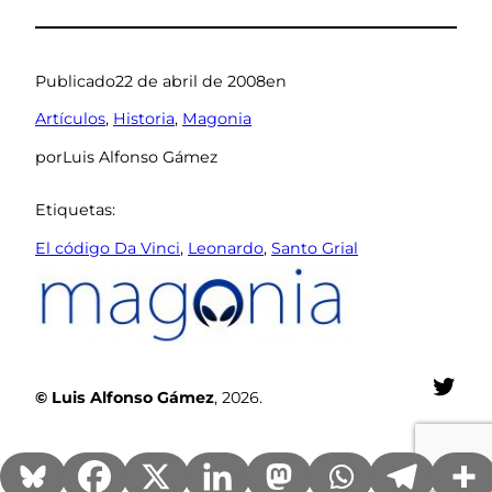
Publicado
22 de abril de 2008
en
Artículos
, 
Historia
, 
Magonia
por
Luis Alfonso Gámez
Etiquetas:
El código Da Vinci
, 
Leonardo
, 
Santo Grial
Twit
© Luis Alfonso Gámez
, 2026.