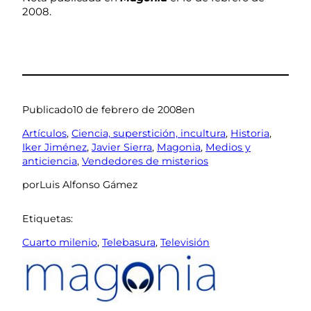
2008.
Publicado
10 de febrero de 2008
en
Artículos
, 
Ciencia, superstición, incultura
, 
Historia
, 
Iker Jiménez
, 
Javier Sierra
, 
Magonia
, 
Medios y
anticiencia
, 
Vendedores de misterios
por
Luis Alfonso Gámez
Etiquetas:
Cuarto milenio
, 
Telebasura
, 
Televisión