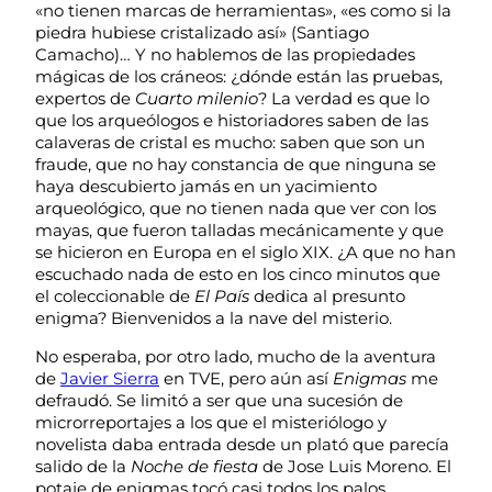
«no tienen marcas de herramientas», «es como si la
piedra hubiese cristalizado así» (Santiago
Camacho)… Y no hablemos de las propiedades
mágicas de los cráneos: ¿dónde están las pruebas,
expertos de
Cuarto milenio
? La verdad es que lo
que los arqueólogos e historiadores saben de las
calaveras de cristal es mucho: saben que son un
fraude, que no hay constancia de que ninguna se
haya descubierto jamás en un yacimiento
arqueológico, que no tienen nada que ver con los
mayas, que fueron talladas mecánicamente y que
se hicieron en Europa en el siglo XIX. ¿A que no han
escuchado nada de esto en los cinco minutos que
el coleccionable de
El País
dedica al presunto
enigma? Bienvenidos a la nave del misterio.
No esperaba, por otro lado, mucho de la aventura
de
Javier Sierra
en TVE, pero aún así
Enigmas
me
defraudó. Se limitó a ser que una sucesión de
microrreportajes a los que el misteriólogo y
novelista daba entrada desde un plató que parecía
salido de la
Noche de fiesta
de Jose Luis Moreno. El
potaje de enigmas tocó casi todos los palos,