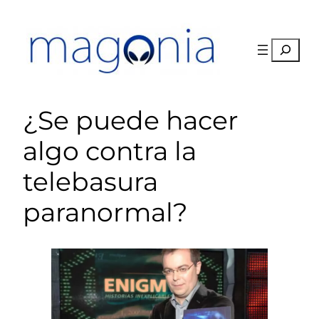
Saltar
al
contenido
Buscar
¿Se puede hacer
algo contra la
telebasura
paranormal?