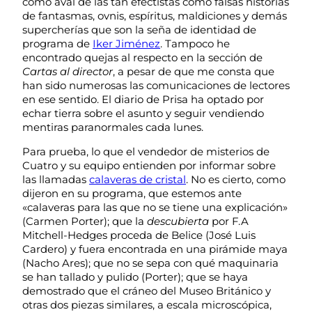
como aval de las tan efectistas como falsas historias
de fantasmas, ovnis, espíritus, maldiciones y demás
supercherías que son la seña de identidad de
programa de
Iker Jiménez
. Tampoco he
encontrado quejas al respecto en la sección de
Cartas al director
, a pesar de que me consta que
han sido numerosas las comunicaciones de lectores
en ese sentido. El diario de Prisa ha optado por
echar tierra sobre el asunto y seguir vendiendo
mentiras paranormales cada lunes.
Para prueba, lo que el vendedor de misterios de
Cuatro y su equipo entienden por informar sobre
las llamadas
calaveras de cristal
. No es cierto, como
dijeron en su programa, que estemos ante
«calaveras para las que no se tiene una explicación»
(Carmen Porter); que la
descubierta
por F.A
Mitchell-Hedges proceda de Belice (José Luis
Cardero) y fuera encontrada en una pirámide maya
(Nacho Ares); que no se sepa con qué maquinaria
se han tallado y pulido (Porter); que se haya
demostrado que el cráneo del Museo Británico y
otras dos piezas similares, a escala microscópica,