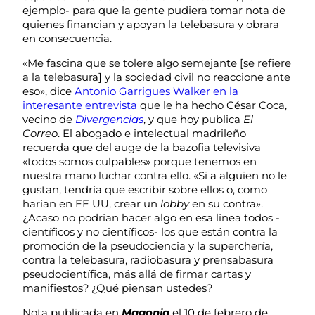
ejemplo- para que la gente pudiera tomar nota de
quienes financian y apoyan la telebasura y obrara
en consecuencia.
«Me fascina que se tolere algo semejante [se refiere
a la telebasura] y la sociedad civil no reaccione ante
eso», dice
Antonio Garrigues Walker en la
interesante entrevista
que le ha hecho César Coca,
vecino de
Divergencias
, y que hoy publica
El
Correo
. El abogado e intelectual madrileño
recuerda que del auge de la bazofia televisiva
«todos somos culpables» porque tenemos en
nuestra mano luchar contra ello. «Si a alguien no le
gustan, tendría que escribir sobre ellos o, como
harían en EE UU, crear un
lobby
en su contra».
¿Acaso no podrían hacer algo en esa línea todos -
científicos y no científicos- los que están contra la
promoción de la pseudociencia y la superchería,
contra la telebasura, radiobasura y prensabasura
pseudocientífica, más allá de firmar cartas y
manifiestos? ¿Qué piensan ustedes?
Nota publicada en
Magonia
el 10 de febrero de