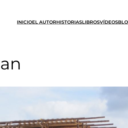
INICIO
EL AUTOR
HISTORIAS
LIBROS
VÍDEOS
BL
han