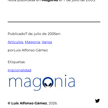
Publicado
7 de julio de 2005
en
Artículos
, 
Magonia
, 
Varios
por
Luis Alfonso Gámez
Etiquetas:
Irracionalidad
Twit
© Luis Alfonso Gámez
, 2026.