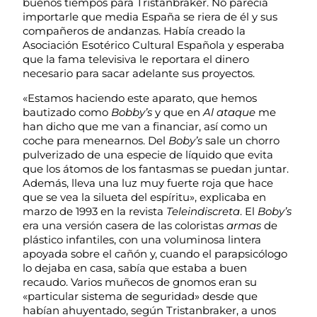
buenos tiempos para Tristanbraker. No parecía
importarle que media España se riera de él y sus
compañeros de andanzas. Había creado la
Asociación Esotérico Cultural Española y esperaba
que la fama televisiva le reportara el dinero
necesario para sacar adelante sus proyectos.
«Estamos haciendo este aparato, que hemos
bautizado como
Bobby’s
y que en
Al ataque
me
han dicho que me van a financiar, así como un
coche para menearnos. Del
Boby’s
sale un chorro
pulverizado de una especie de líquido que evita
que los átomos de los fantasmas se puedan juntar.
Además, lleva una luz muy fuerte roja que hace
que se vea la silueta del espíritu», explicaba en
marzo de 1993 en la revista
Teleindiscreta
. El
Boby’s
era una versión casera de las coloristas
armas
de
plástico infantiles, con una voluminosa lintera
apoyada sobre el cañón y, cuando el parapsicólogo
lo dejaba en casa, sabía que estaba a buen
recaudo. Varios muñecos de gnomos eran su
«particular sistema de seguridad» desde que
habían ahuyentado, según Tristanbraker, a unos