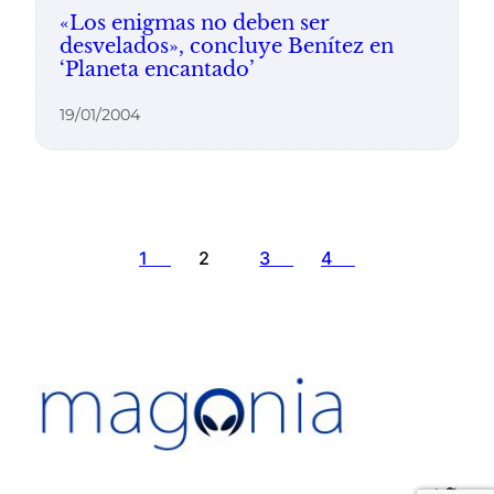
«Los enigmas no deben ser
desvelados», concluye Benítez en
‘Planeta encantado’
19/01/2004
1
2
3
4
Twit