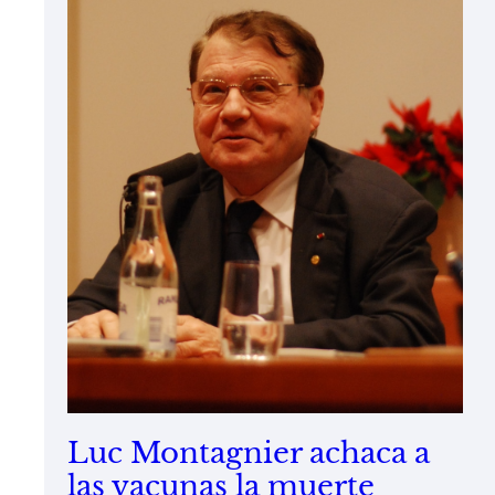
Luc Montagnier achaca a
las vacunas la muerte