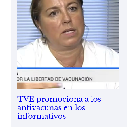
TVE promociona a los
antivacunas en los
informativos