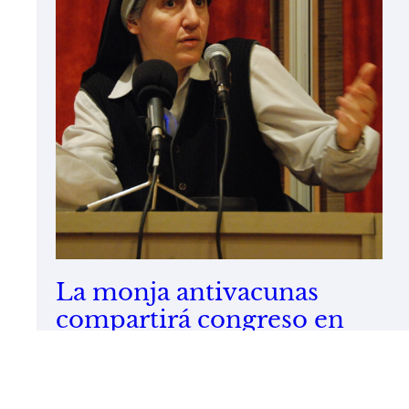
La monja antivacunas
compartirá congreso en
Barcelona con exopolíticos
y negadores del sida