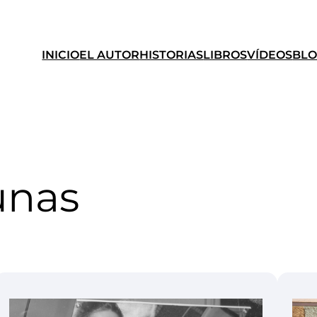
INICIO
EL AUTOR
HISTORIAS
LIBROS
VÍDEOS
BL
unas