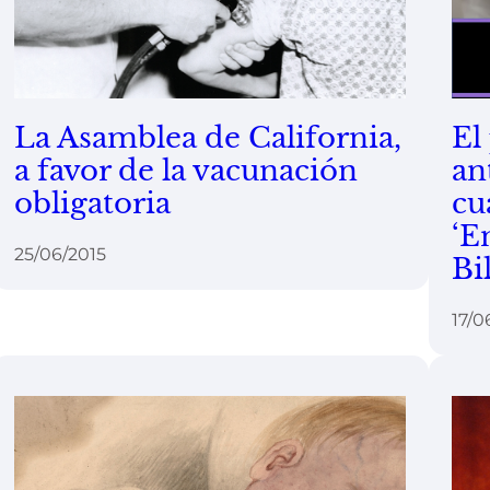
La Asamblea de California,
El
a favor de la vacunación
an
obligatoria
cu
‘E
25/06/2015
Bi
17/0