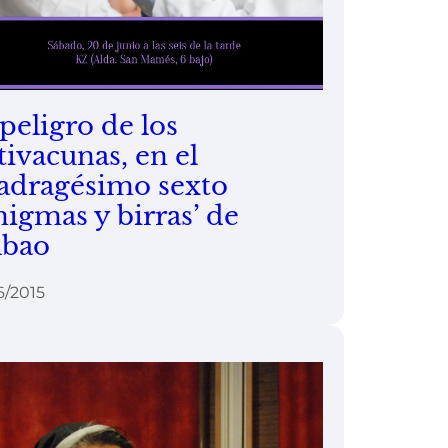
 peligro de los
tivacunas, en el
adragésimo sexto
nigmas y birras’ de
lbao
6/2015