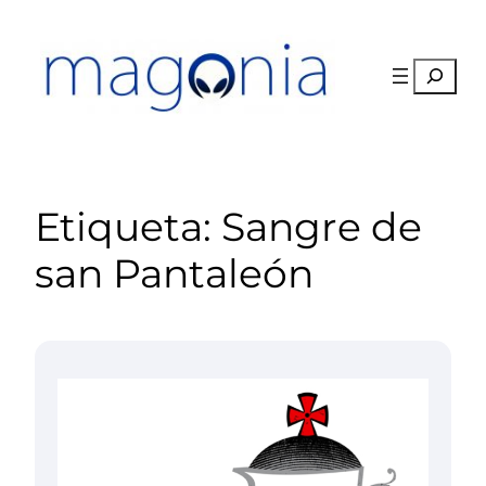
Saltar
al
contenido
Buscar
Etiqueta:
Sangre de
san Pantaleón