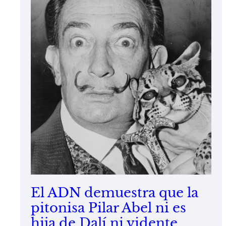
El ADN demuestra que la
pitonisa Pilar Abel ni es
hija de Dalí ni vidente