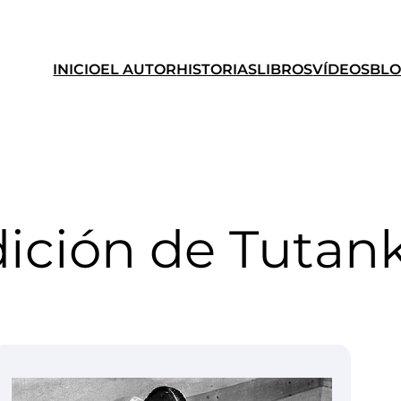
INICIO
EL AUTOR
HISTORIAS
LIBROS
VÍDEOS
BL
dición de Tuta