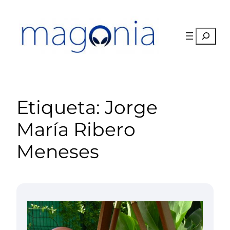
Saltar
al
contenido
Buscar
Etiqueta:
Jorge
María Ribero
Meneses