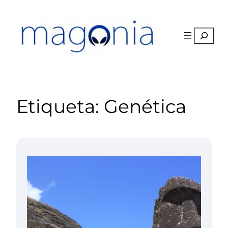
Saltar
al
contenido
Buscar
Etiqueta:
Genética