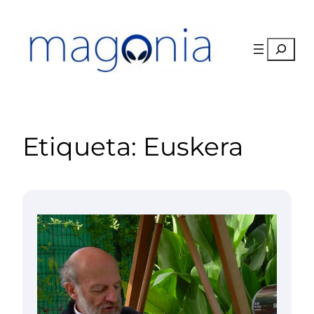
Saltar
al
contenido
Buscar
Etiqueta:
Euskera