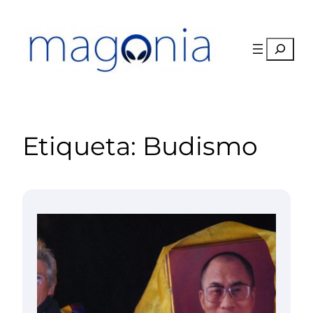
Saltar
al
contenido
Buscar
Etiqueta:
Budismo