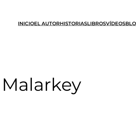
INICIO
EL AUTOR
HISTORIAS
LIBROS
VÍDEOS
BL
 Malarkey