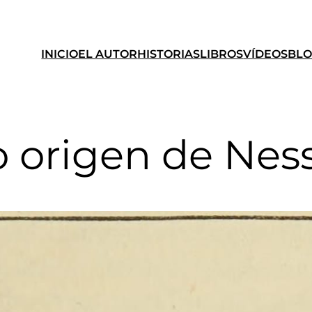
INICIO
EL AUTOR
HISTORIAS
LIBROS
VÍDEOS
BL
 origen de Nes