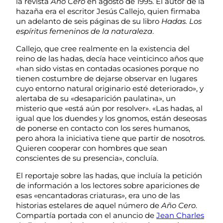
la revista
Año Cero
en agosto de 1995. El autor de la
hazaña era el escritor Jesús Callejo, quien firmaba
un adelanto de seis páginas de su libro
Hadas. Los
espíritus femeninos de la naturaleza
.
Callejo, que cree realmente en la existencia del
reino de las hadas, decía hace veinticinco años que
«han sido vistas en contadas ocasiones porque no
tienen costumbre de dejarse observar en lugares
cuyo entorno natural originario esté deteriorado», y
alertaba de su «desaparición paulatina», un
misterio que «está aún por resolver». «Las hadas, al
igual que los duendes y los gnomos, están deseosas
de ponerse en contacto con los seres humanos,
pero ahora la iniciativa tiene que partir de nosotros.
Quieren cooperar con hombres que sean
conscientes de su presencia», concluía.
El reportaje sobre las hadas, que incluía la petición
de información a los lectores sobre apariciones de
esas «encantadoras criaturas», era uno de las
historias estelares de aquel número de
Año Cero
.
Compartía portada con el anuncio de
Jean Charles