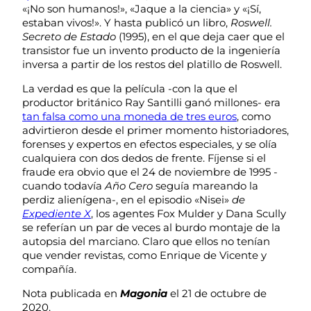
«¡No son humanos!», «Jaque a la ciencia» y «¡Sí,
estaban vivos!». Y hasta publicó un libro,
Roswell.
Secreto de Estado
(1995), en el que deja caer que el
transistor fue un invento producto de la ingeniería
inversa a partir de los restos del platillo de Roswell.
La verdad es que la película -con la que el
productor británico Ray Santilli ganó millones- era
tan falsa como una moneda de tres euros
, como
advirtieron desde el primer momento historiadores,
forenses y expertos en efectos especiales, y se olía
cualquiera con dos dedos de frente. Fíjense si el
fraude era obvio que el 24 de noviembre de 1995 -
cuando todavía
Año Cero
seguía mareando la
perdiz alienígena-, en el episodio «Nisei»
de
Expediente X
, los agentes Fox Mulder y Dana Scully
se referían un par de veces al burdo montaje de la
autopsia del marciano. Claro que ellos no tenían
que vender revistas, como Enrique de Vicente y
compañía.
Nota publicada en
Magonia
el 21 de octubre de
2020.