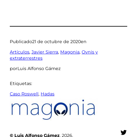
Publicado
21 de octubre de 2020
en
Artículos
, 
Javier Sierra
, 
Magonia
, 
Ovnis y
extraterrestres
por
Luis Alfonso Gámez
Etiquetas:
Caso Roswell
, 
Hadas
Twit
© Luis Alfonso Gámez
, 2026.