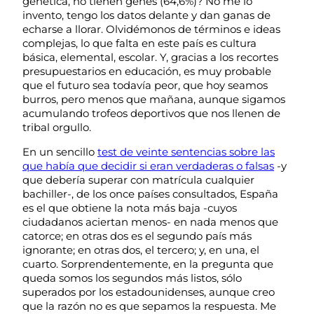
genética, no tienen genes (64,6%)? No me lo
invento, tengo los datos delante y dan ganas de
echarse a llorar. Olvidémonos de términos e ideas
complejas, lo que falta en este país es cultura
básica, elemental, escolar. Y, gracias a los recortes
presupuestarios en educación, es muy probable
que el futuro sea todavía peor, que hoy seamos
burros, pero menos que mañana, aunque sigamos
acumulando trofeos deportivos que nos llenen de
tribal orgullo.
En un sencillo
test de veinte sentencias sobre las
que había que decidir si eran verdaderas o falsas
-y
que debería superar con matrícula cualquier
bachiller-, de los once países consultados, España
es el que obtiene la nota más baja -cuyos
ciudadanos aciertan menos- en nada menos que
catorce; en otras dos es el segundo país más
ignorante; en otras dos, el tercero; y, en una, el
cuarto. Sorprendentemente, en la pregunta que
queda somos los segundos más listos, sólo
superados por los estadounidenses, aunque creo
que la razón no es que sepamos la respuesta. Me