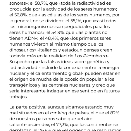
sonoras»; el 58,7%, que «toda la radiactividad es
producida por la actividad de los seres humanos»;
el 56,8%, que «las células de los seres humanos, por
lo general, no se dividen»; el 55,1%, que «casi todos
los microorganismos son perjudiciales para los
seres humanos»; el 54,9%, que «las plantas no
tienen ADN»; el 48,4%, que «los primeros seres
humanos vivieron al mismo tiempo que los
dinosaurios» -italianos y estadounidenses creen
todavía más en la realidad de
Los Picapiedra
-…
Sospecho que las falsas ideas sobre genética y
radiactividad -incluido la conexión entre la energía
nuclear y el calentamiento global- pueden estar en
el origen de mucha de la oposición popular a los
transgénicos y las centrales nucleares, y creo que
sería interesante indagar en ese sentido en futuros
trabajos.
La parte positiva, aunque sigamos estando muy
mal situados en el
ranking
de países, el que el 82%
de nuestros paisanos sabe que «el aire
caliente asciende»; el 77,3%, que los continentes se
desplazan; el 76,8% que «el oxígeno que respiramos