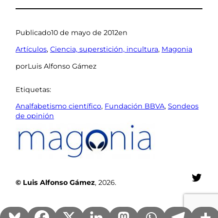
Publicado
10 de mayo de 2012
en
Artículos
, 
Ciencia, superstición, incultura
, 
Magonia
por
Luis Alfonso Gámez
Etiquetas:
Analfabetismo científico
, 
Fundación BBVA
, 
Sondeos
de opinión
Twit
© Luis Alfonso Gámez
, 2026.