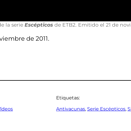
e la serie
Escépticos
de ETB2. Emitido el 21 de nov
oviembre de 2011.
Etiquetas:
ídeos
Antivacunas
, 
Serie Escépticos
, 
S