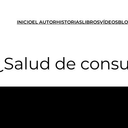
INICIO
EL AUTOR
HISTORIAS
LIBROS
VÍDEOS
BL
 «¿Salud de con