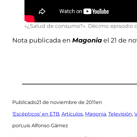
«¿Salud de consumo?». Décimo episodio d
Nota publicada en
Magonia
el 21 de n
Publicado
21 de noviembre de 2011
en
‘Escépticos’ en ETB
, 
Artículos
, 
Magonia
, 
Televisión
, 
V
por
Luis Alfonso Gámez