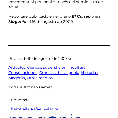
envenenar al personal a través del suministro de
agua?
Reportaje publicado en el diario
El Correo
y en
Magonia
el 16 de agosto de 2009.
Publicado
16 de agosto de 2009
en
Artículos
, 
Ciencia, superstición, incultura
, 
Conspiraciones
, 
Crónicas de Magonia
, 
Historias
, 
Magonia
, 
Otros medios
por
Luis Alfonso Gámez
Etiquetas:
Chemtrails
, 
Rafael Palacios