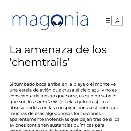
Saltar
al
contenido
Buscar
La amenaza de los
‘chemtrails’
Si tumbado boca arriba en la playa o el monte ve
una estela de avión que cruza el cielo azul y no es
consciente del riesgo que corre, es que no sabe lo
que son los
chemtrails
(estelas químicas). Los
obsesionados con las conspiraciones sostienen que
muchas de esas algodonosas formaciones
aparentemente inofensivas que dejan tras de sí los
aviones contienen sustancias químicas para
esterilizar a parte de la población, provocar