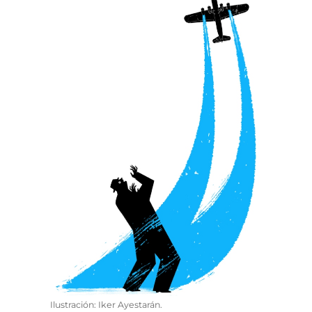
Ilustración: Iker Ayestarán.