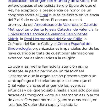
explicación del origen del mundo y de la vida»
, me
entero gracias al periodista Sergio Eguia de que el
Rey ha aceptado la presidencia de honor de un
congreso sobre el
Grial
que se celebrará en Valencia
del 7 al 9 de noviembre. El encuentro está
promovido del
Arzobispado de Valencia
, el
Cabildo
Metropolitano Santa Iglesia Catedral de Valencia
, la
Universidad Católica de Valencia San Vicente
Mártir
, la
Real Hermandad del Santo Cáliz
, la
Cofradía del Santo Cáliz y el
Centro Español de
Sindonología
, organizaciones imparciales donde las
haya cuando se trata de cuestionar afirmaciones
extraordinarias vinculadas a la religión.
Lo que más me ha llamado la atención es, no
obstante, la participación de un tal Michael
Hesemann que la organización presenta como un
«antropólogo e historiador» que sostiene que el
Grial valenciano es el origen de las leyendas
artúricas y del que yo sabía hasta ahora sólo por sus
desvaríos ufológicos. Porque Hesemann es un autor
de
bestsellers
paranormales y, entre otras cosas, en
los años 90 defendió a capa y espada la