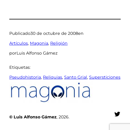
Publicado
30 de octubre de 2008
en
Artículos
, 
Magonia
, 
Religión
por
Luis Alfonso Gámez
Etiquetas:
Pseudohistoria
, 
Reliquias
, 
Santo Grial
, 
Supersticiones
Twit
© Luis Alfonso Gámez
, 2026.