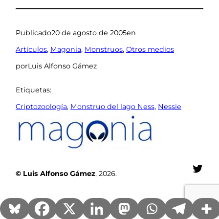
Publicado
20 de agosto de 2005
en
Artículos
, 
Magonia
, 
Monstruos
, 
Otros medios
por
Luis Alfonso Gámez
Etiquetas:
Criptozoología
, 
Monstruo del lago Ness
, 
Nessie
Twit
© Luis Alfonso Gámez
, 2026.