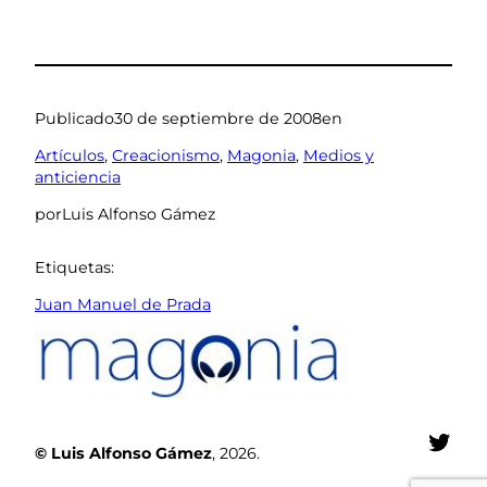
Publicado
30 de septiembre de 2008
en
Artículos
, 
Creacionismo
, 
Magonia
, 
Medios y
anticiencia
por
Luis Alfonso Gámez
Etiquetas:
Juan Manuel de Prada
Twit
© Luis Alfonso Gámez
, 2026.