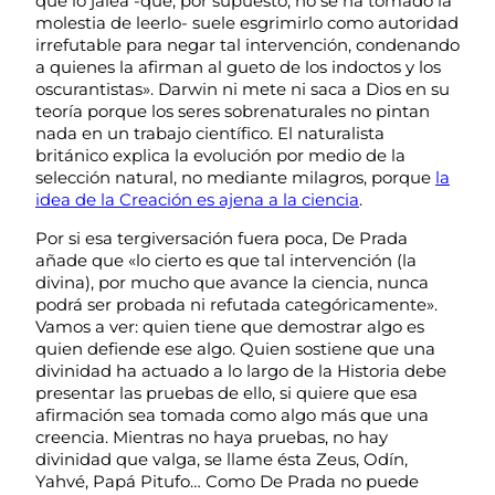
que lo jalea -que, por supuesto, no se ha tomado la
molestia de leerlo- suele esgrimirlo como autoridad
irrefutable para negar tal intervención, condenando
a quienes la afirman al gueto de los indoctos y los
oscurantistas». Darwin ni mete ni saca a Dios en su
teoría porque los seres sobrenaturales no pintan
nada en un trabajo científico. El naturalista
británico explica la evolución por medio de la
selección natural, no mediante milagros, porque
la
idea de la Creación es ajena a la ciencia
.
Por si esa tergiversación fuera poca, De Prada
añade que «lo cierto es que tal intervención (la
divina), por mucho que avance la ciencia, nunca
podrá ser probada ni refutada categóricamente».
Vamos a ver: quien tiene que demostrar algo es
quien defiende ese algo. Quien sostiene que una
divinidad ha actuado a lo largo de la Historia debe
presentar las pruebas de ello, si quiere que esa
afirmación sea tomada como algo más que una
creencia. Mientras no haya pruebas, no hay
divinidad que valga, se llame ésta Zeus, Odín,
Yahvé, Papá Pitufo… Como De Prada no puede