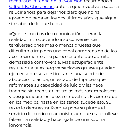
rechazaba la teoría de la evolución
recurriendo a
Gilbert K. Chesterton
, autor a quien vuelve a sacar a
relucir ahora para dejarnos claro que no ha
aprendido nada en los dos últimos años, que sigue
sin saber de lo que habla.
«Que los medios de comunicación alteran la
realidad, introduciendo a su conveniencia
tergiversaciones más o menos gruesas que
dificultan o impiden una cabal comprensión de los
acontecimientos, no parece asunto que admita
demasiada controversia. Más estupefaciente
resulta que tales tergiversaciones gruesas puedan
ejercer sobre sus destinatarios una suerte de
abducción plácida, un estado de hipnosis que
reformatea su capacidad de juicio y les hace
tragarse sin rechistar las trolas más rocambolescas
y desquiciadas», empieza el novelista. Es cierto que
en los medios, hasta en los serios, sucede eso. Su
texto lo demuestra. Porque pone su pluma al
servicio del credo creacionista, aunque eso conlleve
falsear la realidad y hacer gala de una supina
ignorancia.