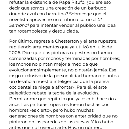
refutar la existencia de Papá Pitufo, ¿quiere eso
decir que somos una creación de un barbudo
duende azul con barretina? Sobrecoge que el
novelista aproveche una tribuna como el
XL
Semanal
para intentar vender al público una idea
tan rocambolesca y desquiciada.
Por último, regresa a Chesterton y el arte rupestre,
repitiendo argumentos que ya utilizó en julio de
2006. Dice que «las pinturas rupestres no fueron
comenzadas por monos y terminadas por hombres;
los monos no pintan mejor a medida que
evolucionan: simplemente, no pintarán jamás. Ese
rasgo exclusivo de la personalidad humana plantea
un desafío a nuestra inteligencia que la prensa
occidental se niega a afrontar». Para él, el arte
paleolítico rebate la teoría de la evolución.
Permítanme que repita lo que ya escribí hace dos
años. Las pinturas rupestres fueron hechas por
hombres -es cierto-, pero hubo muchas
generaciones de hombres con anterioridad que no
pintaron en las paredes de las cuevas. Y los hubo
antes que no tuvieron arte. Hoy, un número